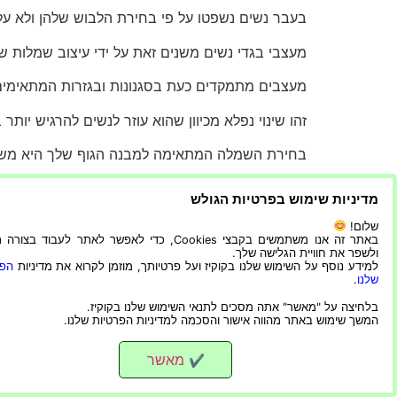
בעבר נשים נשפטו על פי בחירת הלבוש שלהן ולא על פ
מעצבי בגדי נשים משנים זאת על ידי עיצוב שמלות ש
מעצבים מתמקדים כעת בסגנונות ובגזרות המתאימים
זהו שינוי נפלא מכיוון שהוא עוזר לנשים להרגיש יותר
בחירת השמלה המתאימה למבנה הגוף שלך היא מש
הרבה נשים מתקשות למצוא שמלה שתחמיא למבנה גופ
מדיניות שימוש בפרטיות הגולש
תהליך בחירת השמלה המושלמת מתחיל בהבנת מבנה ה
שלום!
באתר זה אנו משתמשים בקבצי Cookies, כדי לאפשר לאתר לעבוד בצ
ולשפר את חוויית הגלישה שלך.
בחלק זה נעבור על כמה מהגזרות הפופולריות ביותר
למידע נוסף על השימוש שלנו בקוקיז ועל פרטיותך, מוזמן לקרוא את מדיניות
הפר
שלנו
.
מדור זה יספק לך סוגים שונים של
שמלות לנשף
שמת
בלחיצה על "מאשר" אתה מסכים לתנאי השימוש שלנו בקוקיז.
המשך שימוש באתר מהווה אישור והסכמה למדיניות הפרטיות שלנו.
כך שתוכלי למצוא אחת שמתאימה לך בצורה מושלמת
מאשר
✔