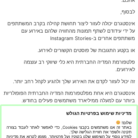
לבסוף,
אינסטגרם יכולה לעזור ליצור תחושת קהילה בקרב המשתתפים
על ידי עידודם לשתף תמונות מהחוויה שלהם באירוע עם
משתתפים אחרים ב-Instagram Stories
או בקטע התגובות של פוסטים הקשורים לאירוע.
פלטפורמת המדיה החברתית היא כלי שיווקי רב עוצמה
לאירועים.
זה יכול לעזור לקדם את האירוע שלך ולהגיע לקהל רחב יותר.
אינסטגרם היא אחת מפלטפורמות המדיה החברתית הפופולריות
ביותר עם למעלה ממיליארד משתמשים פעילים בחודש.
הפלטפורמה מציעה תכונות רבות שניתן להשתמש בהן בדרכים
מדיניות שימוש בפרטיות הגולש
שונות כאשר אתם מתכננים אירוע.
שלום!
ישנן שלוש דרכים עיקריות שבהן אינסטגרם יכול לשמש ככלי
באתר זה אנו משתמשים בקבצי Cookies, כדי לאפשר לאתר לעבוד בצורה
תקינה ולשפר את חוויית הגלישה שלך.
שיווקי לאירועים:
למידע נוסף על השימוש שלנו בקוקיז ועל פרטיותך, מוזמן לקרוא את מדיניות