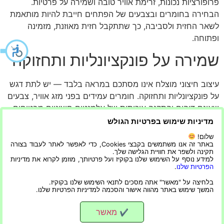
פרופורציות נכונות, זרימת אוויר טובה ושמירה על פרטיות.
הבחירה בחומרים ובצבעים של הפתחים חייבת להיות מותאמת
לשאר החזית ולסביבה, כך שתתקבל חזית מאוזנת, מזמינה
ופתוחה.
שמירה על פונקציונליות ותחזוקה
עיצוב חיצוני מוצלח אינו מסתכם במראה בלבד — יש לתת דגש
על פונקציונליות ותחזוקה. חומרים עמידים בפני מזג אוויר, צבעים
שאינם דוהים והתקנה איכותית של אלמנטים חיצוניים מבטיחים
מראה נקי לאורך שנים. בנוסף, תכנון של חיפויי קירות, גגות
מדיניות שימוש בפרטיות הגולש
ושבילי גישה חייב להיות פרקטי, כך שניתן יהיה לנקות ולתחזק את
שלום!
הבית בקלות. שילוב תאורה חיצונית חכמה מוסיף לא רק
באתר זה אנו משתמשים בקבצי Cookies, כדי לאפשר לאתר לעבוד בצורה
תקינה ולשפר את חוויית הגלישה שלך.
אסתטיקה אלא גם ביטחון ונוחות. כאשר המראה החיצוני מתוכנן
למידע נוסף על השימוש שלנו בקוקיז ועל פרטיותך, מוזמן לקרוא את מדיניות
באופן פונקציונלי ומעוצב בצורה שמחייבת תחזוקה מינימלית,
הפרטיות שלנו
.
הבית נשאר מזמין, יפה לאורך זמן ומשרה תחושת הרמוניה על
בלחיצה על "מאשר" אתה מסכים לתנאי השימוש שלנו בקוקיז.
המשך שימוש באתר מהווה אישור והסכמה למדיניות הפרטיות שלנו.
הדיירים והמבקרים כאחד.
מאשר
✔