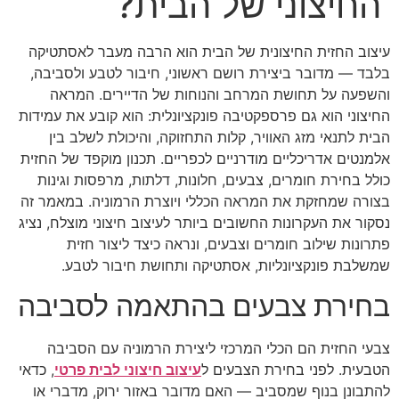
החיצוני של הבית?
עיצוב החזית החיצונית של הבית הוא הרבה מעבר לאסתטיקה
בלבד — מדובר ביצירת רושם ראשוני, חיבור לטבע ולסביבה,
והשפעה על תחושת המרחב והנוחות של הדיירים. המראה
החיצוני הוא גם פרספקטיבה פונקציונלית: הוא קובע את עמידות
הבית לתנאי מזג האוויר, קלות התחזוקה, והיכולת לשלב בין
אלמנטים אדריכליים מודרניים לכפריים. תכנון מוקפד של החזית
כולל בחירת חומרים, צבעים, חלונות, דלתות, מרפסות וגינות
בצורה שמחזקת את המראה הכללי ויוצרת הרמוניה. במאמר זה
נסקור את העקרונות החשובים ביותר לעיצוב חיצוני מוצלח, נציג
פתרונות שילוב חומרים וצבעים, ונראה כיצד ליצור חזית
שמשלבת פונקציונליות, אסתטיקה ותחושת חיבור לטבע.
בחירת צבעים בהתאמה לסביבה
צבעי החזית הם הכלי המרכזי ליצירת הרמוניה עם הסביבה
הטבעית. לפני בחירת הצבעים ל
עיצוב חיצוני לבית פרטי
, כדאי
להתבונן בנוף שמסביב — האם מדובר באזור ירוק, מדברי או