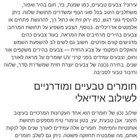
עירוני? צבעים טבעיים, כמו שמנת, בז’, חום בהיר ואפור,
משתלבים היטב בכל סוגי הנוף ומשדרים תחושת שלווה. ניתן
להוסיף גווני דגש, כמו ירוק זית או כחול רך, להדגשת פתחים או
אלמנטים אדריכליים. בנוסף, הצבע משפיע על תחושת המרחב:
צבעים בהירים מרחיבים את המראה, בעוד צבעים כהים
מדגישים קווים ופרטים. חשוב גם לשים לב להשפעת השמש
והאקלים המקומי על צבע החזית — צבעים בהירים משקפים אור
וחום, וצבעים עמידים בפני קרני UV שומרים על מראה לאורך
שנים. בחירה נכונה של צבעים יוצרת חזית שמשדרת סדר, שלווה
וחיבור טבעי לסביבה.
חומרים טבעיים ומודרניים
לשילוב אידיאלי
שילוב נכון של חומרים הוא אחד העקרונות המרכזיים בעיצוב
חיצוני. אבן טבעית, עץ, בטון וגימורי טיח מספקים תחושת
אותנטיות וחמימות. חומרים אלה עמידים לאורך שנים וקל לנקות
אותם, מה שמבטיח תחזוקה פשוטה. ניתן גם לשלב חומרים