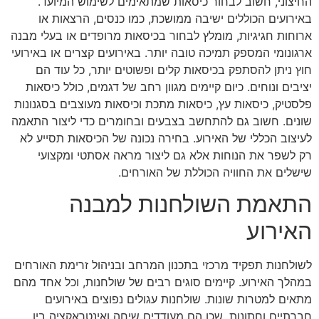
החיצוני, חשוב לבחור כיסאות שמתאימים לשימוש המיועד.
באירועים הכוללים ישיבה ממושכת, כמו כנסים, הרצאות או
ארוחות חגיגיות, מומלץ לבחור בכיסאות מרופדים או בעלי מבנה
ארגונומי המספק תמיכה טובה יותר. באירועים קצרים או באירועי
חוץ ניתן להסתפק בכיסאות קלים ופשוטים יותר, כל עוד הם
יציבים ונוחים. כיום קיימים מגוון רחב של דגמים, כולל כיסאות
פלסטיק, כיסאות עץ, כיסאות מתכת וכיסאות מעוצבים בסגנונות
שונים. חשוב גם להתחשב בצבעים ובחומרים כדי ליצור התאמה
לעיצוב הכללי של האירוע. בחירה נכונה של הכיסאות תסייע לא
רק לשפר את הנוחות אלא גם ליצור מראה אסתטי ומקצועי
שישלים את החוויה הכוללת של האורחים.
התאמת השולחנות למבנה
האירוע
לשולחנות תפקיד מרכזי בתכנון המרחב ובניהול זרימת האורחים
במהלך האירוע. קיימים סוגים רבים של שולחנות, וכל אחד מהם
מתאים למטרות שונות. שולחנות עגולים נפוצים באירועים
חברתיים וחתונות, שכן הם מעודדים שיחה ואינטראקציה בין