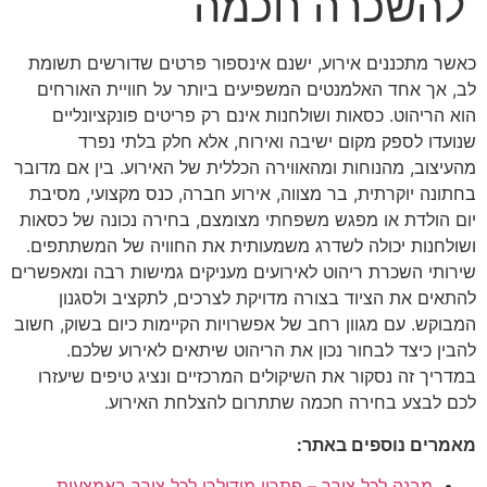
להשכרה חכמה
כאשר מתכננים אירוע, ישנם אינספור פרטים שדורשים תשומת
לב, אך אחד האלמנטים המשפיעים ביותר על חוויית האורחים
הוא הריהוט. כסאות ושולחנות אינם רק פריטים פונקציונליים
שנועדו לספק מקום ישיבה ואירוח, אלא חלק בלתי נפרד
מהעיצוב, מהנוחות ומהאווירה הכללית של האירוע. בין אם מדובר
בחתונה יוקרתית, בר מצווה, אירוע חברה, כנס מקצועי, מסיבת
יום הולדת או מפגש משפחתי מצומצם, בחירה נכונה של כסאות
ושולחנות יכולה לשדרג משמעותית את החוויה של המשתתפים.
שירותי השכרת ריהוט לאירועים מעניקים גמישות רבה ומאפשרים
להתאים את הציוד בצורה מדויקת לצרכים, לתקציב ולסגנון
המבוקש. עם מגוון רחב של אפשרויות הקיימות כיום בשוק, חשוב
להבין כיצד לבחור נכון את הריהוט שיתאים לאירוע שלכם.
במדריך זה נסקור את השיקולים המרכזיים ונציג טיפים שיעזרו
לכם לבצע בחירה חכמה שתתרום להצלחת האירוע.
מאמרים נוספים באתר:
מבנה לכל צורך – פתרון מודולרי לכל צורך באמצעות