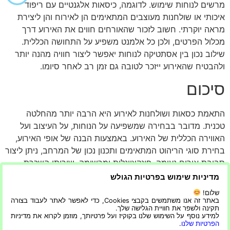
מרשים לנוחות שימוש. לדוגמה, כיסאות אלגנטיים עם ריפוד
איכותי או שולחנות מעוצבים המתאימים הן לאירוח והן ליצירת
מראה יוקרתי. חשוב לזכור שהאורחים חווים את האירוע דרך
מכלול הפרטים, ולכן כל אלמנט משפיע על התחושה הכללית.
שילוב נכון בין אסתטיקה לנוחות יאפשר ליצור חוויה מהנה יותר
ולהבטיח שהאירוע ייזכר לטובה גם זמן רב לאחר סיומו.
סיכום
התאמת כסאות ושולחנות לאירוע היא הרבה יותר מהחלטה
טכנית. מדובר בבחירה שמשפיעה על הנוחות, על העיצוב ועל
האווירה הכללית של האירוע. באמצעות הבנה של אופי האירוע,
בחירת סוגי הריהוט המתאימים ותכנון נכון של המרחב, ניתן ליצור
סביבת אירוח נעימה, פונקציונלית ומרשימה. שירותי השכרת
ריהוט מעניקים גמישות רבה ומאפשרים לבחור בכל פעם מחדש
מדיניות שימוש בפרטיות הגולש
את הפתרון המתאים ביותר לצרכים הספציפיים של האירוע.
שלום!
כאשר עובדים עם חברה מקצועית ומשקיעים מחשבה בפרטים
באתר זה אנו משתמשים בקבצי Cookies, כדי לאפשר לאתר לעבוד בצורה
תקינה ולשפר את חוויית הגלישה שלך.
הקטנים, ניתן ליהנות מתהליך הפקה פשוט יותר ומתוצאה
למידע נוסף על השימוש שלנו בקוקיז ועל פרטיותך, מוזמן לקרוא את מדיניות
איכותית שתשאיר רושם חיובי על כל המשתתפים. בסופו של
הפרטיות שלנו
.