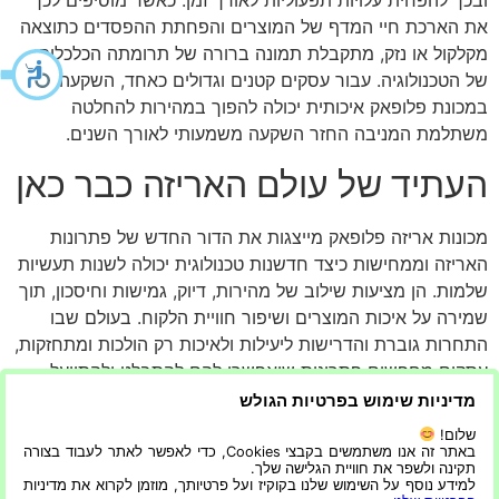
ובכך להפחית עלויות תפעוליות לאורך זמן. כאשר מוסיפים לכך
את הארכת חיי המדף של המוצרים והפחתת ההפסדים כתוצאה
מקלקול או נזק, מתקבלת תמונה ברורה של תרומתה הכלכלית
של הטכנולוגיה. עבור עסקים קטנים וגדולים כאחד, השקעה
במכונת פלופאק איכותית יכולה להפוך במהירות להחלטה
משתלמת המניבה החזר השקעה משמעותי לאורך השנים.
העתיד של עולם האריזה כבר כאן
מכונות אריזה פלופאק מייצגות את הדור החדש של פתרונות
האריזה וממחישות כיצד חדשנות טכנולוגית יכולה לשנות תעשיות
שלמות. הן מציעות שילוב של מהירות, דיוק, גמישות וחיסכון, תוך
שמירה על איכות המוצרים ושיפור חוויית הלקוח. בעולם שבו
התחרות גוברת והדרישות ליעילות ולאיכות רק הולכות ומתחזקות,
עסקים מחפשים פתרונות שיאפשרו להם להתבלט ולהתייעל
בו-זמנית. המעבר למערכות אריזה מתקדמות אינו רק שדרוג
מדיניות שימוש בפרטיות הגולש
טכנולוגי, אלא מהלך אסטרטגי שיכול להשפיע על כל שרשרת
שלום!
הייצור והאספקה. היכולת להפיק יותר, לבזבז פחות ולספק
באתר זה אנו משתמשים בקבצי Cookies, כדי לאפשר לאתר לעבוד בצורה
תקינה ולשפר את חוויית הגלישה שלך.
מוצרים איכותיים בצורה עקבית הופכת את מכונות הפלופאק
למידע נוסף על השימוש שלנו בקוקיז ועל פרטיותך, מוזמן לקרוא את מדיניות