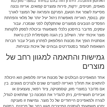
האחסון וההובלה. היתרון הזה בולט במיוחד במוצרי מזון כמו
מאפים, חטיפים, ירקות, פירות ומוצרים קפואים. אריזה נכונה
מסייעת לשמר את הטעם, המרקם והמראה של המוצר לאורך
זמן. בנוסף, האריזה מאפשרת ניהול יעיל יותר של מלאי והפחתת
הפסדים הנובעים ממוצרים שהתקלקלו לפני שנמכרו. עבור
עסקים, מדובר בחיסכון כלכלי משמעותי וביכולת לספק ללקוחות
מוצר איכותי יותר. השילוב בין הגנה מקסימלית לבין נראות
אסתטית הופך את מכונות הפלופאק לפתרון מוביל עבור חברות
השואפות לעמוד בסטנדרטים גבוהים של איכות ובטיחות.
גמישות והתאמה למגוון רחב של
מוצרים
אחד המאפיינים הבולטים של מכונות אריזה פלופאק הוא היכולת
להתאים את תהליך האריזה למוצרים שונים ולצרכים מגוונים. בין
אם מדובר במוצרי מזון, קוסמטיקה, ציוד רפואי, צעצועים או
אביזרים תעשייתיים, ניתן להגדיר את המכונה כך שתתאים לגודל,
לצורה ולמאפיינים הייחודיים של כל מוצר. גמישות זו מעניקה
יתרון משמעותי לעסקים המייצרים מגוון רחב של פריטים. במקום