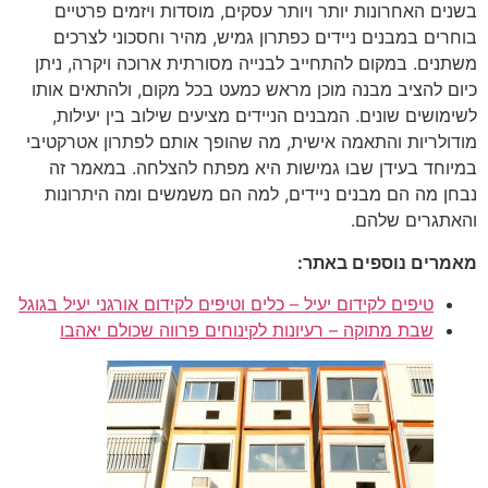
בשנים האחרונות יותר ויותר עסקים, מוסדות ויזמים פרטיים
בוחרים במבנים ניידים כפתרון גמיש, מהיר וחסכוני לצרכים
משתנים. במקום להתחייב לבנייה מסורתית ארוכה ויקרה, ניתן
כיום להציב מבנה מוכן מראש כמעט בכל מקום, ולהתאים אותו
לשימושים שונים. המבנים הניידים מציעים שילוב בין יעילות,
מודולריות והתאמה אישית, מה שהופך אותם לפתרון אטרקטיבי
במיוחד בעידן שבו גמישות היא מפתח להצלחה. במאמר זה
נבחן מה הם מבנים ניידים, למה הם משמשים ומה היתרונות
והאתגרים שלהם.
מאמרים נוספים באתר:
טיפים לקידום יעיל – כלים וטיפים לקידום אורגני יעיל בגוגל
שבת מתוקה – רעיונות לקינוחים פרווה שכולם יאהבו