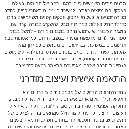
מבנים ניידים משמשים כיום במגוון רחב של תחומים. בעולם
העסקי, הם נפוצים כפתרון למשרדים זמניים באתרי בנייה, כחדרי
מכירה זמניים או כשטחי אחסון. עסקים קטנים משתמשים בהם
כדי להתחיל פעילות במהירות מבלי להשקיע בבנייה יקרה. גם
במגזר הציבורי יש שימוש נרחב במבנים ניידים – למשל בבתי
ספר, גני ילדים ומרפאות זמניות. במצבי חירום, כמו אסונות טבע
או עומסים במערכת הבריאות, הם משמשים כפתרון מהיר
להקמת תשתיות חיוניות. גם בתחום הפרטי ניתן לראות שימושים
כמו יחידות דיור קטנות, צימרים או חדרי עבודה בחצר הבית.
הגמישות הרבה שלהם מאפשרת התאמה כמעט לכל צורך.
התאמה אישית ועיצוב מודרני
אחד היתרונות הגדולים של מבנים ניידים מודרניים הוא
האפשרות להתאים אותם אישית. ניתן לבחור את גודל המבנה,
החלוקה הפנימית, סוג הבידוד, סוג החלונות והדלתות ואף את
העיצוב החיצוני. כך ניתן ליצור חלל שמתאים בדיוק לצרכים של
המשתמש. בנוסף, הטכנולוגיה בתחום השתפרה מאוד בשנים
האחרונות, וכיום ניתן ליצור מבנים ניידים שנראים ומרגישים כמו